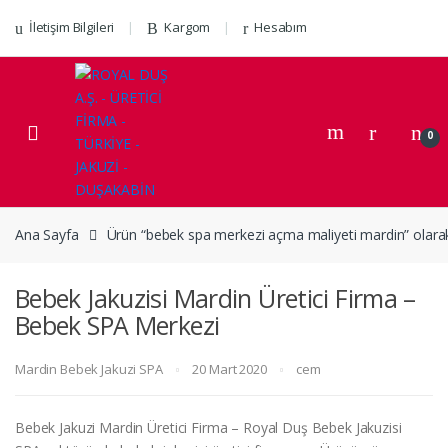
Skip to navigation
Skip to content
İletişim Bilgileri
Kargom
Hesabım
0
Ana Sayfa
Ürün “bebek spa merkezi açma maliyeti mardin” olarak
Bebek Jakuzisi Mardin Üretici Firma –
Bebek SPA Merkezi
Mardin Bebek Jakuzi SPA
20 Mart 2020
cem
Bebek Jakuzi Mardin Üretici Firma – Royal Duş Bebek Jakuzisi