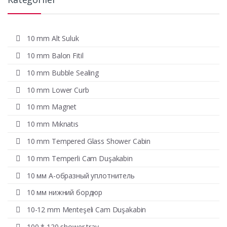
10 mm Alt Suluk
10 mm Balon Fitil
10 mm Bubble Sealing
10 mm Lower Curb
10 mm Magnet
10 mm Mıknatıs
10 mm Tempered Glass Shower Cabin
10 mm Temperli Cam Duşakabin
10 мм А-образный уплотнитель
10 мм нижний бордюр
10-12 mm Menteşeli Cam Duşakabin
100 * 120 shower tray