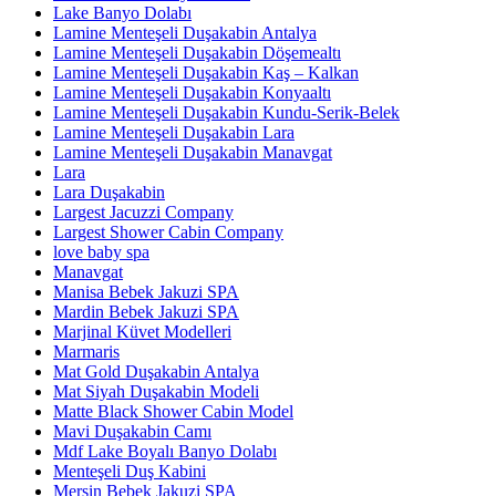
Lake Banyo Dolabı
Lamine Menteşeli Duşakabin Antalya
Lamine Menteşeli Duşakabin Döşemealtı
Lamine Menteşeli Duşakabin Kaş – Kalkan
Lamine Menteşeli Duşakabin Konyaaltı
Lamine Menteşeli Duşakabin Kundu-Serik-Belek
Lamine Menteşeli Duşakabin Lara
Lamine Menteşeli Duşakabin Manavgat
Lara
Lara Duşakabin
Largest Jacuzzi Company
Largest Shower Cabin Company
love baby spa
Manavgat
Manisa Bebek Jakuzi SPA
Mardin Bebek Jakuzi SPA
Marjinal Küvet Modelleri
Marmaris
Mat Gold Duşakabin Antalya
Mat Siyah Duşakabin Modeli
Matte Black Shower Cabin Model
Mavi Duşakabin Camı
Mdf Lake Boyalı Banyo Dolabı
Menteşeli Duş Kabini
Mersin Bebek Jakuzi SPA