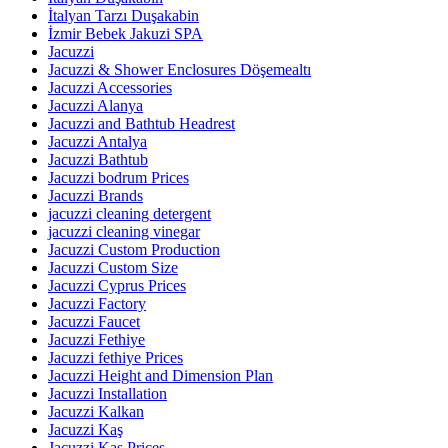
İtalyan Tarzı Duşakabin
İzmir Bebek Jakuzi SPA
Jacuzzi
Jacuzzi & Shower Enclosures Döşemealtı
Jacuzzi Accessories
Jacuzzi Alanya
Jacuzzi and Bathtub Headrest
Jacuzzi Antalya
Jacuzzi Bathtub
Jacuzzi bodrum Prices
Jacuzzi Brands
jacuzzi cleaning detergent
jacuzzi cleaning vinegar
Jacuzzi Custom Production
Jacuzzi Custom Size
Jacuzzi Cyprus Prices
Jacuzzi Factory
Jacuzzi Faucet
Jacuzzi Fethiye
Jacuzzi fethiye Prices
Jacuzzi Height and Dimension Plan
Jacuzzi Installation
Jacuzzi Kalkan
Jacuzzi Kaş
Jacuzzi Kas Prices