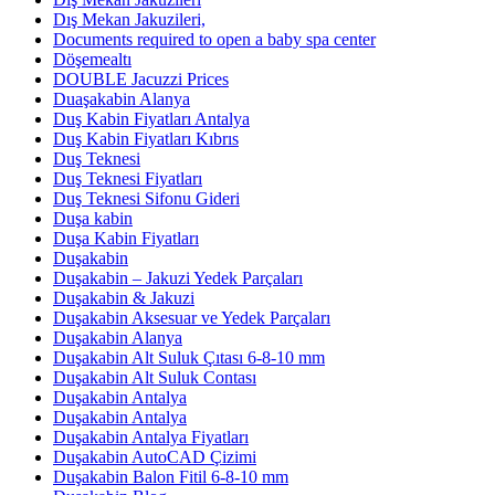
Dış Mekan Jakuzileri,
Documents required to open a baby spa center
Döşemealtı
DOUBLE Jacuzzi Prices
Duaşakabin Alanya
Duş Kabin Fiyatları Antalya
Duş Kabin Fiyatları Kıbrıs
Duş Teknesi
Duş Teknesi Fiyatları
Duş Teknesi Sifonu Gideri
Duşa kabin
Duşa Kabin Fiyatları
Duşakabin
Duşakabin – Jakuzi Yedek Parçaları
Duşakabin & Jakuzi
Duşakabin Aksesuar ve Yedek Parçaları
Duşakabin Alanya
Duşakabin Alt Suluk Çıtası 6-8-10 mm
Duşakabin Alt Suluk Contası
Duşakabin Antalya
Duşakabin Antalya
Duşakabin Antalya Fiyatları
Duşakabin AutoCAD Çizimi
Duşakabin Balon Fitil 6-8-10 mm