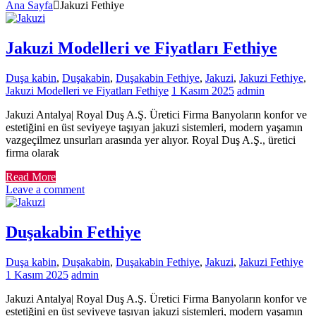
Ana Sayfa
Jakuzi Fethiye
Jakuzi Modelleri ve Fiyatları Fethiye
Duşa kabin
,
Duşakabin
,
Duşakabin Fethiye
,
Jakuzi
,
Jakuzi Fethiye
,
Jakuzi Modelleri ve Fiyatları Fethiye
1 Kasım 2025
admin
Jakuzi Antalya| Royal Duş A.Ş. Üretici Firma Banyoların konfor ve
estetiğini en üst seviyeye taşıyan jakuzi sistemleri, modern yaşamın
vazgeçilmez unsurları arasında yer alıyor. Royal Duş A.Ş., üretici
firma olarak
Read More
Leave a comment
Duşakabin Fethiye
Duşa kabin
,
Duşakabin
,
Duşakabin Fethiye
,
Jakuzi
,
Jakuzi Fethiye
1 Kasım 2025
admin
Jakuzi Antalya| Royal Duş A.Ş. Üretici Firma Banyoların konfor ve
estetiğini en üst seviyeye taşıyan jakuzi sistemleri, modern yaşamın