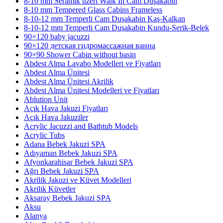
8-10 mm Seramik üzeri Walk In Cam Duşakabin
8-10 mm Tempered Glass Cabins Frameless
8-10-12 mm Temperli Cam Duşakabin Kaş-Kalkan
8-10-12 mm Temperli Cam Duşakabin Kundu-Serik-Belek
90×120 baby jacuzzi
90×120 детская гидромассажная ванна
90×90 Shower Cabin without basin
Abdest Alma Lavabo Modelleri ve Fiyatları
Abdest Alma Ünitesi
Abdest Alma Ünitesi Akrilik
Abdest Alma Ünitesi Modelleri ve Fiyatları
Ablution Unit
Açık Hava Jakuzi Fiyatları
Açık Hava Jakuziler
Acrylic Jacuzzi and Bathtub Models
Acrylic Tubs
Adana Bebek Jakuzi SPA
Adıyaman Bebek Jakuzi SPA
Afyonkarahisar Bebek Jakuzi SPA
Ağrı Bebek Jakuzi SPA
Akrilik Jakuzi ve Küvet Modelleri
Akrilik Küvetler
Aksaray Bebek Jakuzi SPA
Aksu
Alanya