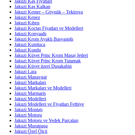
Jakuzi Kaş Fiyatları
Jakuzi Kaş Kalkan
Jakuzi Kemer – Göynük – Tekirova
Jakuzi Kepez
Jakuzi Kıbrıs
Jakuzi Koçtaş Fiyatları ve Modelleri
Jakuzi Konyaaltı
Jakuzi Krom Ayaklı Başyastığı
Jakuzi Kumluca
Jakuzi Kundu
Jakuzi Küvet Prinç Krom Masaj Jetleri
Jakuzi Küvet Prinç Krom Tutamak
Jakuzi Küvet üzeri Duşakabin
Jakuzi Lara
Jakuzi Manavgat
Jakuzi Markaları
Jakuzi Markaları ve Modelleri
Jakuzi Marmaris
Jakuzi Modelleri
Jakuzi Modelleri ve Fiyatları Fethiye
Jakuzi Montajı
Jakuzi Motoru
Jakuzi Motoru ve Yedek Parçaları
Jakuzi Muratpaşa
Jakuzi Özel Ölçü