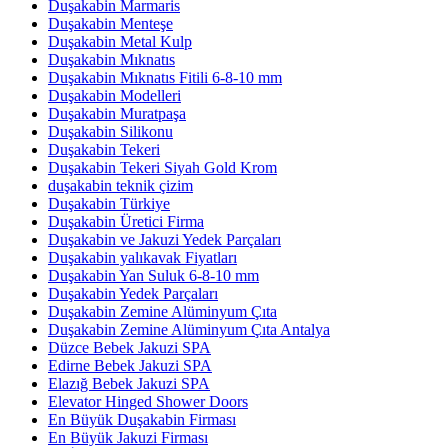
Duşakabin Marmaris
Duşakabin Menteşe
Duşakabin Metal Kulp
Duşakabin Mıknatıs
Duşakabin Mıknatıs Fitili 6-8-10 mm
Duşakabin Modelleri
Duşakabin Muratpaşa
Duşakabin Silikonu
Duşakabin Tekeri
Duşakabin Tekeri Siyah Gold Krom
duşakabin teknik çizim
Duşakabin Türkiye
Duşakabin Üretici Firma
Duşakabin ve Jakuzi Yedek Parçaları
Duşakabin yalıkavak Fiyatları
Duşakabin Yan Suluk 6-8-10 mm
Duşakabin Yedek Parçaları
Duşakabin Zemine Alüminyum Çıta
Duşakabin Zemine Alüminyum Çıta Antalya
Düzce Bebek Jakuzi SPA
Edirne Bebek Jakuzi SPA
Elazığ Bebek Jakuzi SPA
Elevator Hinged Shower Doors
En Büyük Duşakabin Firması
En Büyük Jakuzi Firması