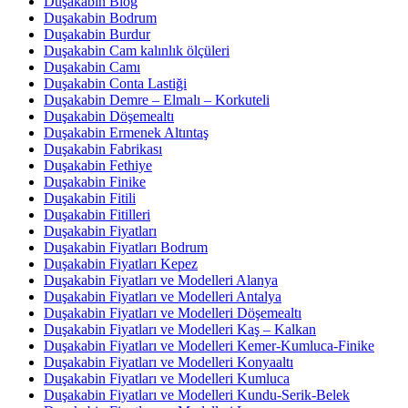
Duşakabin Blog
Duşakabin Bodrum
Duşakabin Burdur
Duşakabin Cam kalınlık ölçüleri
Duşakabin Camı
Duşakabin Conta Lastiği
Duşakabin Demre – Elmalı – Korkuteli
Duşakabin Döşemealtı
Duşakabin Ermenek Altıntaş
Duşakabin Fabrikası
Duşakabin Fethiye
Duşakabin Finike
Duşakabin Fitili
Duşakabin Fitilleri
Duşakabin Fiyatları
Duşakabin Fiyatları Bodrum
Duşakabin Fiyatları Kepez
Duşakabin Fiyatları ve Modelleri Alanya
Duşakabin Fiyatları ve Modelleri Antalya
Duşakabin Fiyatları ve Modelleri Döşemealtı
Duşakabin Fiyatları ve Modelleri Kaş – Kalkan
Duşakabin Fiyatları ve Modelleri Kemer-Kumluca-Finike
Duşakabin Fiyatları ve Modelleri Konyaaltı
Duşakabin Fiyatları ve Modelleri Kumluca
Duşakabin Fiyatları ve Modelleri Kundu-Serik-Belek