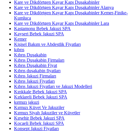
Kare ve Dikdörtgen Kayar Kapı Duşakabinler
Kare ve Dikdörtgen Kayar Kapı Duşakabinler Alanya
Kare ve Dikdörtgen Kayar Kapı Duşakabinler Kemer-Finike-
Kumluca
Kare ve Dikdörtgen Kayar Kapı Duşakabinler Lara
Kastamonu Bebek Jakuzi SPA
Kayseri Bebek Jakuzi SPA
Kemer
Kişisel Bakım ve Abdestlik Fiyatları
kıbrıs
Kıbrıs Duşakabin
Kıbrıs Duşakabin Firmaları
Kıbrıs Duşakabin Fiyat
Kıbrıs duşakabin fiyatları
Kıbrıs Jakuzi Firmaları
Kıbrıs Jakuzi Fiyatları
Kıbrıs Jakuzi Fiyatları ve Jakuzi Modelleri
Kırıkkale Bebek Jakuzi SPA
Kırklareli Bebek Jakuzi SPA
kırmızı jakuzi
Kırmızı Küvet Ve Jakuziler
Kırmızı Siyah Jakuziler ve Küvetler
Kırşehir Bebek Jakuzi SPA
Kocaeli Bebek Jakuzi SPA
Konsept Jakuzi Fiyatları