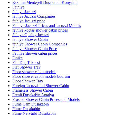
Eskitme Menteşeli Duşakabin Konyaaltı
Fethiye
fethiye Jacuzzi
fethiye Jacuzzi Companies
fethiye Jacuzzi price
Fethiye Jacuzzi Prices and Jacuzzi Models
fethiye koctas shower cabin prices
fethiye Quality Jacuzzi
fethiye Shower Cabin
fethiye Shower Cabin Companies
fethiye Shower Cabin Price
Fethiye shower cabin prices
Finike
Flat Duş Teknesi
Flat Shower Tray
Floor shower cabin models
Floor shower cabin models bodrum
Floor Shower Tray
Foreign Jacuzzi and Shower Cabin
Frameless Shower Cabin
Frenli Duşakabin Antalya
Frosted Shower Cabin Prices and Models
Füme Cam Duşakabin
Füme Duşakabin
Füme Nervürlü Duşakabin