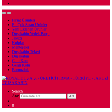
Fırsat Ürünleri
En Çok Satan Ürünler
Yeni Eklenen Ürünler
Duşakabin Yedek Parça
Jakuzi
Kulplar
Menteşeler
Duşakabin Tekeri
Duşakabin
Cam Kapı
Gergi Kolu
Bornozluk
Search
Ara:
Ara
0