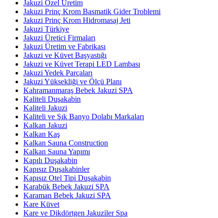
Jakuzi Özel Üretim
Jakuzi Prinç Krom Basmatik Gider Troblemi
Jakuzi Prinç Krom Hidromasaj Jeti
Jakuzi Türkiye
Jakuzi Üretici Firmaları
Jakuzi Üretim ve Fabrikası
Jakuzi ve Küvet Başyastığı
Jakuzi ve Küvet Terapi LED Lambası
Jakuzi Yedek Parçaları
Jakuzi Yüksekliği ve Ölçü Planı
Kahramanmaraş Bebek Jakuzi SPA
Kaliteli Duşakabin
Kaliteli Jakuzi
Kaliteli ve Şık Banyo Dolabı Markaları
Kalkan Jakuzi
Kalkan Kaş
Kalkan Sauna Construction
Kalkan Sauna Yapımı
Kapılı Duşakabin
Kapısız Duşakabinler
Kapısız Otel Tipi Duşakabin
Karabük Bebek Jakuzi SPA
Karaman Bebek Jakuzi SPA
Kare Küvet
Kare ve Dikdörtgen Jakuziler Spa