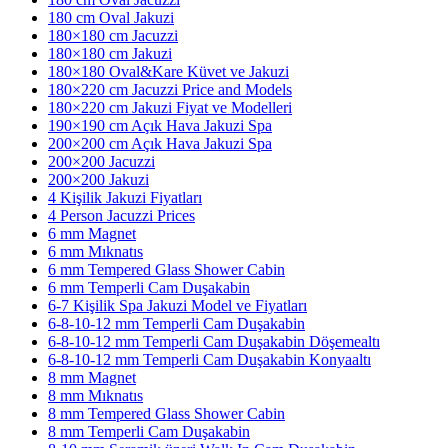
180 cm Oval Jakuzi
180×180 cm Jacuzzi
180×180 cm Jakuzi
180×180 Oval&Kare Küvet ve Jakuzi
180×220 cm Jacuzzi Price and Models
180×220 cm Jakuzi Fiyat ve Modelleri
190×190 cm Açık Hava Jakuzi Spa
200×200 cm Açık Hava Jakuzi Spa
200×200 Jacuzzi
200×200 Jakuzi
4 Kişilik Jakuzi Fiyatları
4 Person Jacuzzi Prices
6 mm Magnet
6 mm Mıknatıs
6 mm Tempered Glass Shower Cabin
6 mm Temperli Cam Duşakabin
6-7 Kişilik Spa Jakuzi Model ve Fiyatları
6-8-10-12 mm Temperli Cam Duşakabin
6-8-10-12 mm Temperli Cam Duşakabin Döşemealtı
6-8-10-12 mm Temperli Cam Duşakabin Konyaaltı
8 mm Magnet
8 mm Mıknatıs
8 mm Tempered Glass Shower Cabin
8 mm Temperli Cam Duşakabin