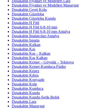
Duşakabin Fiyatları ve Modelleri Lara
Duşakabin Fiyatları ve Modelleri Manavgat
Duşakabin Gergi Kolu
Duşakabin Güzeloba
Duşakabin Güzeloba Kundu
Duşakabin H Fitil
Duşakabin H Fitil 6-8-10 mm
Duşakabin H Fitil 6-8-10 mm Antalya
Duşakabin İmalatçıları Antalya
Duşakabin Isparta
Duşakabin Kalkan
Duşakabin Kaş
Duşakabin Kaş – Kalkan
Duşakabin Kaş Kalkan
Duşakabin Kemer – Göynük – Tekirova
Duşakabin Kemer-Kumluca-Finike
Duşakabin Kepez
Duşakabin Kıbrıs
Duşakabin Konyaaltı
Duşakabin Kulp
Duşakabin Kumluca
Duşakabin Kundu
Duşakabin Kundu-Serik-Belek
Duşakabin Lara
Duşakabin Manavgat