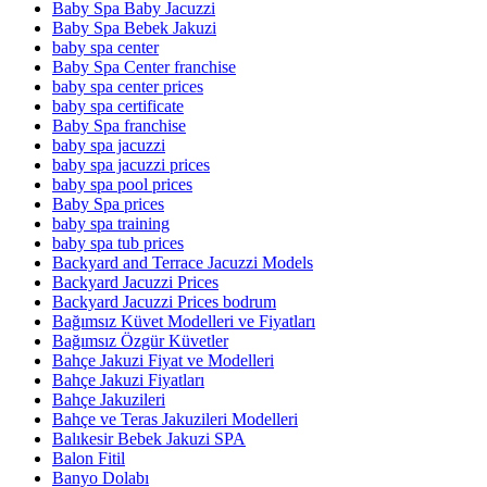
Baby Spa Baby Jacuzzi
Baby Spa Bebek Jakuzi
baby spa center
Baby Spa Center franchise
baby spa center prices
baby spa certificate
Baby Spa franchise
baby spa jacuzzi
baby spa jacuzzi prices
baby spa pool prices
Baby Spa prices
baby spa training
baby spa tub prices
Backyard and Terrace Jacuzzi Models
Backyard Jacuzzi Prices
Backyard Jacuzzi Prices bodrum
Bağımsız Küvet Modelleri ve Fiyatları
Bağımsız Özgür Küvetler
Bahçe Jakuzi Fiyat ve Modelleri
Bahçe Jakuzi Fiyatları
Bahçe Jakuzileri
Bahçe ve Teras Jakuzileri Modelleri
Balıkesir Bebek Jakuzi SPA
Balon Fitil
Banyo Dolabı