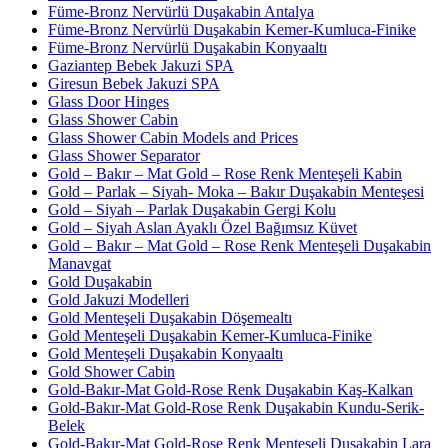
Füme-Bronz Nervürlü Duşakabin Antalya
Füme-Bronz Nervürlü Duşakabin Kemer-Kumluca-Finike
Füme-Bronz Nervürlü Duşakabin Konyaaltı
Gaziantep Bebek Jakuzi SPA
Giresun Bebek Jakuzi SPA
Glass Door Hinges
Glass Shower Cabin
Glass Shower Cabin Models and Prices
Glass Shower Separator
Gold – Bakır – Mat Gold – Rose Renk Menteşeli Kabin
Gold – Parlak – Siyah- Moka – Bakır Duşakabin Menteşesi
Gold – Siyah – Parlak Duşakabin Gergi Kolu
Gold – Siyah Aslan Ayaklı Özel Bağımsız Küvet
Gold – Bakır – Mat Gold – Rose Renk Menteşeli Duşakabin
Manavgat
Gold Duşakabin
Gold Jakuzi Modelleri
Gold Menteşeli Duşakabin Döşemealtı
Gold Menteşeli Duşakabin Kemer-Kumluca-Finike
Gold Menteşeli Duşakabin Konyaaltı
Gold Shower Cabin
Gold-Bakır-Mat Gold-Rose Renk Duşakabin Kaş-Kalkan
Gold-Bakır-Mat Gold-Rose Renk Duşakabin Kundu-Serik-
Belek
Gold-Bakır-Mat Gold-Rose Renk Menteşeli Duşakabin Lara