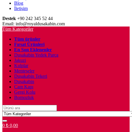
Blog
İletişim
Destek
+90 242 345 52 44
Email: info@royaldusakabin.com
Tüm Kategoriler
Tüm ürünler
Fırsat Ürünleri
En Son Eklenenler
Duşakabin Yedek Parça
Jakuzi
Kulplar
Menteşeler
Duşakabin Tekeri
Duşakabin
Cam Kapı
Gergi Kolu
Bornozluk
Search
for:
0
₺
0,00