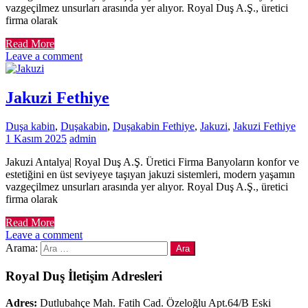
vazgeçilmez unsurları arasında yer alıyor. Royal Duş A.Ş., üretici
firma olarak
Read More
Leave a comment
Jakuzi Fethiye
Duşa kabin
,
Duşakabin
,
Duşakabin Fethiye
,
Jakuzi
,
Jakuzi Fethiye
1 Kasım 2025
admin
Jakuzi Antalya| Royal Duş A.Ş. Üretici Firma Banyoların konfor ve
estetiğini en üst seviyeye taşıyan jakuzi sistemleri, modern yaşamın
vazgeçilmez unsurları arasında yer alıyor. Royal Duş A.Ş., üretici
firma olarak
Read More
Leave a comment
Arama:
Royal Duş İletişim Adresleri
Adres:
Dutlubahçe Mah. Fatih Cad. Özeloğlu Apt.64/B Eski