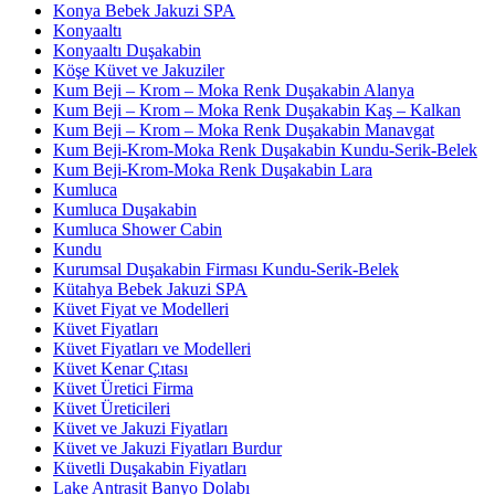
Konya Bebek Jakuzi SPA
Konyaaltı
Konyaaltı Duşakabin
Köşe Küvet ve Jakuziler
Kum Beji – Krom – Moka Renk Duşakabin Alanya
Kum Beji – Krom – Moka Renk Duşakabin Kaş – Kalkan
Kum Beji – Krom – Moka Renk Duşakabin Manavgat
Kum Beji-Krom-Moka Renk Duşakabin Kundu-Serik-Belek
Kum Beji-Krom-Moka Renk Duşakabin Lara
Kumluca
Kumluca Duşakabin
Kumluca Shower Cabin
Kundu
Kurumsal Duşakabin Firması Kundu-Serik-Belek
Kütahya Bebek Jakuzi SPA
Küvet Fiyat ve Modelleri
Küvet Fiyatları
Küvet Fiyatları ve Modelleri
Küvet Kenar Çıtası
Küvet Üretici Firma
Küvet Üreticileri
Küvet ve Jakuzi Fiyatları
Küvet ve Jakuzi Fiyatları Burdur
Küvetli Duşakabin Fiyatları
Lake Antrasit Banyo Dolabı