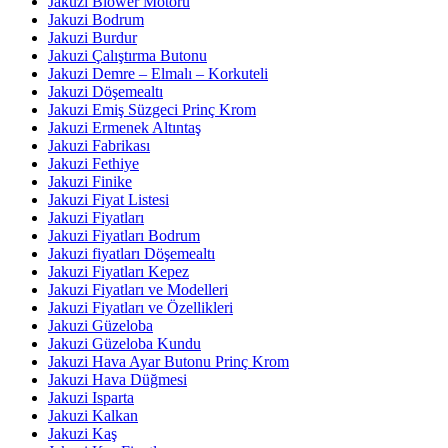
Jakuzi Blower Motoru
Jakuzi Bodrum
Jakuzi Burdur
Jakuzi Çalıştırma Butonu
Jakuzi Demre – Elmalı – Korkuteli
Jakuzi Döşemealtı
Jakuzi Emiş Süzgeci Prinç Krom
Jakuzi Ermenek Altıntaş
Jakuzi Fabrikası
Jakuzi Fethiye
Jakuzi Finike
Jakuzi Fiyat Listesi
Jakuzi Fiyatları
Jakuzi Fiyatları Bodrum
Jakuzi fiyatları Döşemealtı
Jakuzi Fiyatları Kepez
Jakuzi Fiyatları ve Modelleri
Jakuzi Fiyatları ve Özellikleri
Jakuzi Güzeloba
Jakuzi Güzeloba Kundu
Jakuzi Hava Ayar Butonu Prinç Krom
Jakuzi Hava Düğmesi
Jakuzi Isparta
Jakuzi Kalkan
Jakuzi Kaş