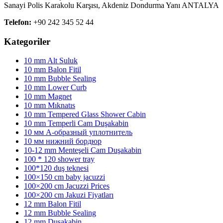
Sanayi Polis Karakolu Karşısı, Akdeniz Dondurma Yanı ANTALYA
Telefon:
+90 242 345 52 44
Kategoriler
10 mm Alt Suluk
10 mm Balon Fitil
10 mm Bubble Sealing
10 mm Lower Curb
10 mm Magnet
10 mm Mıknatıs
10 mm Tempered Glass Shower Cabin
10 mm Temperli Cam Duşakabin
10 мм А-образный уплотнитель
10 мм нижний бордюр
10-12 mm Menteşeli Cam Duşakabin
100 * 120 shower tray
100*120 duş teknesi
100×150 cm baby jacuzzi
100×200 cm Jacuzzi Prices
100×200 cm Jakuzi Fiyatları
12 mm Balon Fitil
12 mm Bubble Sealing
12 mm Duşakabin