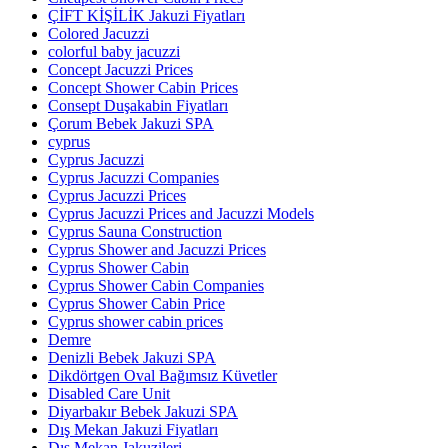
ÇİFT KİŞİLİK Jakuzi Fiyatları
Colored Jacuzzi
colorful baby jacuzzi
Concept Jacuzzi Prices
Concept Shower Cabin Prices
Consept Duşakabin Fiyatları
Çorum Bebek Jakuzi SPA
cyprus
Cyprus Jacuzzi
Cyprus Jacuzzi Companies
Cyprus Jacuzzi Prices
Cyprus Jacuzzi Prices and Jacuzzi Models
Cyprus Sauna Construction
Cyprus Shower and Jacuzzi Prices
Cyprus Shower Cabin
Cyprus Shower Cabin Companies
Cyprus Shower Cabin Price
Cyprus shower cabin prices
Demre
Denizli Bebek Jakuzi SPA
Dikdörtgen Oval Bağımsız Küvetler
Disabled Care Unit
Diyarbakır Bebek Jakuzi SPA
Dış Mekan Jakuzi Fiyatları
Dış Mekan Jakuzileri