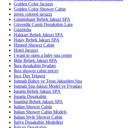
Golden Color Jacuzzi
Golden Color Shower Cabin
green colored jacuzzi
Gümüşhane Bebek Jakuzi SPA
Güvenlik Camlı Duşakabin Lara
Güzeloba
Hakkari Bebek Jakuzi SPA
Hatay Bebek Jakuzi SPA
Hinged Shower Cabin
Hotel Jacuzzi
I want to open a baby spa center
Iğdır Bebek Jakuzi SPA
İkea duşakabin fiyatları
Ikea shower cabin prices
İnce Duş Teknesi
Isıtmalı Bahçe ve Teras Jakuzileri Spa
Isıtmalı Spa Jakuzi Model ve Fiyatları
Isparta Bebek Jakuzi SPA
Isparta Duşakabin
İstanbul Bebek Jakuzi SPA
Italian Shower Cabin
Italian Shower Cabin Models
Italian Style Shower Cabin
İtalya Duşakabin Modelleri
İtalyan Duşakabin