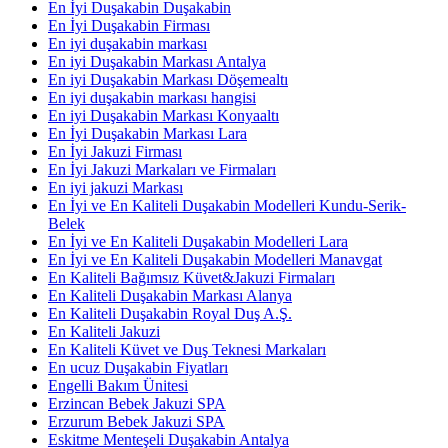
En İyi Duşakabin Duşakabin
En İyi Duşakabin Firması
En iyi duşakabin markası
En iyi Duşakabin Markası Antalya
En iyi Duşakabin Markası Döşemealtı
En iyi duşakabin markası hangisi
En iyi Duşakabin Markası Konyaaltı
En İyi Duşakabin Markası Lara
En İyi Jakuzi Firması
En İyi Jakuzi Markaları ve Firmaları
En iyi jakuzi Markası
En İyi ve En Kaliteli Duşakabin Modelleri Kundu-Serik-
Belek
En İyi ve En Kaliteli Duşakabin Modelleri Lara
En İyi ve En Kaliteli Duşakabin Modelleri Manavgat
En Kaliteli Bağımsız Küvet&Jakuzi Firmaları
En Kaliteli Duşakabin Markası Alanya
En Kaliteli Duşakabin Royal Duş A.Ş.
En Kaliteli Jakuzi
En Kaliteli Küvet ve Duş Teknesi Markaları
En ucuz Duşakabin Fiyatları
Engelli Bakım Ünitesi
Erzincan Bebek Jakuzi SPA
Erzurum Bebek Jakuzi SPA
Eskitme Menteşeli Duşakabin Antalya