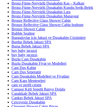
Bronz-Füme-Nervürlü Duşakabin Kaş – Kalkan
Bronz-Füme-Nervürlü Duşakabin Kundu-Serik-Belek
Bronz-Füme-Nervürlü Duşakabin Lara
Bronz-Füme-Nervürlü Duşakabin Manavgat
Bronze Reflective Glass Shower Cabin
Bronze Reflective Glass Shower Cabin bodrum
Bronze Shower Cabin
Bubble Sealing
Bungalovlar için Jakuzi ve Duşakabin Çözümleri
Burdur Bebek Jakuzi SPA
Bursa Bebek Jakuzi SPA
buy baby jacuzzi
buy baby jacuzzi,
Buzlu Cam Duşakabin
Buzlu Duşakabin Fiyat ve Modelleri
Cam Duş Kabin
Cam Duş Seperatör
Cam Duşakabin Modelleri ve Fiyatları
Cam Kapı Menteşeleri
cam ve profil çizimi
Çamaşır Kirli Sepetli Banyo Dolabı
Çanakkale Bebek Jakuzi SPA
Çankırı Bebek Jakuzi SPA
Çerçevesiz Duşakabin
Cheapest Shower Cabin Prices