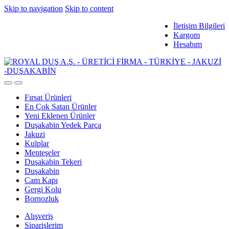
Skip to navigation
Skip to content
İletişim Bilgileri
Kargom
Hesabım
Fırsat Ürünleri
En Çok Satan Ürünler
Yeni Eklenen Ürünler
Duşakabin Yedek Parça
Jakuzi
Kulplar
Menteşeler
Duşakabin Tekeri
Duşakabin
Cam Kapı
Gergi Kolu
Bornozluk
Alışveriş
Siparişlerim