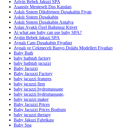
Artvin Bebek Jakuzi SPA
Asansör Menteşeli Duş Kapıları
Askılı Sistem Dikdörtgen Duşakabin Fiyatı
Askılı Sistem Duşakabin
Askılı Sistem Duşakabin Antalya
Aslan Ayaklı Özel Bağımsız Küvet
At what age baby can use baby SPA?
Aydın Bebek Jakuzi SPA
Aynalı Cam Duşakabin Fiyatları
Aynalı ve Çekmeceli Banyo Dolabı Modelleri Fiyatları
Baby Bath
baby bathtub factory
baby bathtub jacuzzi
Baby Jacuzzi
Baby Jacuzzi Factory
baby jacuzzi features
baby jacuzzi firm
baby jacuzzi hydromassage
baby jacuzzi hydromassage,
baby jacuzzi maker
Baby Jacuzzi Prices
Baby Jacuzzi Prices Bodrum
baby jacuzzi therapy
Baby Jakuzi Fabrikası
Baby Spa