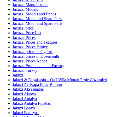
Jacuzzi Manufacturer
Jacuzzi Models
Jacuzzi Models and Prices
Jacuzzi Motor and Spare Parts
Jacuzzi Motor and Spare Parts,
Jacuzzi price
Jacuzzi Price List
Jacuzzi Prices
Jacuzzi Prices and Features
Jacuzzi Prices fethiye
Jacuzzi prices in Cyprus
Jacuzzi prices in Dosemealti
Jacuzzi Prices Kepez
Jacuzzi Production and Factory
Jacuzzi Turkey
Jakuzi
Jakuzi & Duşakabin – Otel Villa Mimari Proje Çözümleri
Jakuzi Aç-Kapa Prinç Butonu
Jakuzi Aksesuarları
Jakuzi Alanya
Jakuzi Antalya
Jakuzi Antalya Fiyatları
Jakuzi Banyo
Jakuzi Bataryası