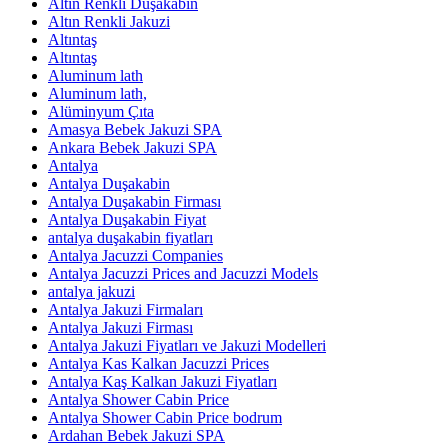
Altın Renkli Duşakabin
Altın Renkli Jakuzi
Altıntaş
Altıntaş
Aluminum lath
Aluminum lath,
Alüminyum Çıta
Amasya Bebek Jakuzi SPA
Ankara Bebek Jakuzi SPA
Antalya
Antalya Duşakabin
Antalya Duşakabin Firması
Antalya Duşakabin Fiyat
antalya duşakabin fiyatları
Antalya Jacuzzi Companies
Antalya Jacuzzi Prices and Jacuzzi Models
antalya jakuzi
Antalya Jakuzi Firmaları
Antalya Jakuzi Firması
Antalya Jakuzi Fiyatları ve Jakuzi Modelleri
Antalya Kas Kalkan Jacuzzi Prices
Antalya Kaş Kalkan Jakuzi Fiyatları
Antalya Shower Cabin Price
Antalya Shower Cabin Price bodrum
Ardahan Bebek Jakuzi SPA