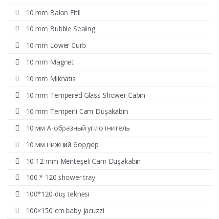
10 mm Balon Fitil
10 mm Bubble Sealing
10 mm Lower Curb
10 mm Magnet
10 mm Mıknatıs
10 mm Tempered Glass Shower Cabin
10 mm Temperli Cam Duşakabin
10 мм А-образный уплотнитель
10 мм нижний бордюр
10-12 mm Menteşeli Cam Duşakabin
100 * 120 shower tray
100*120 duş teknesi
100×150 cm baby jacuzzi