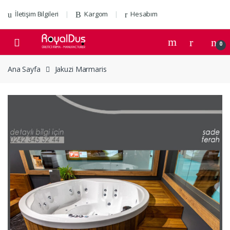
Skip to navigation
Skip to content
İletişim Bilgileri
Kargom
Hesabım
0
Ana Sayfa
Jakuzi Marmaris