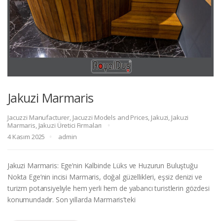
Jakuzi Marmaris
Jacuzzi Manufacturer
,
Jacuzzi Models and Prices
,
Jakuzi
,
Jakuzi
Marmaris
,
Jakuzi Üretici Firmaları
4 Kasım 2025
admin
Jakuzi Marmaris: Ege’nin Kalbinde Lüks ve Huzurun Buluştuğu
Nokta Ege’nin incisi Marmaris, doğal güzellikleri, eşsiz denizi ve
turizm potansiyeliyle hem yerli hem de yabancı turistlerin gözdesi
konumundadır. Son yıllarda Marmaris’teki