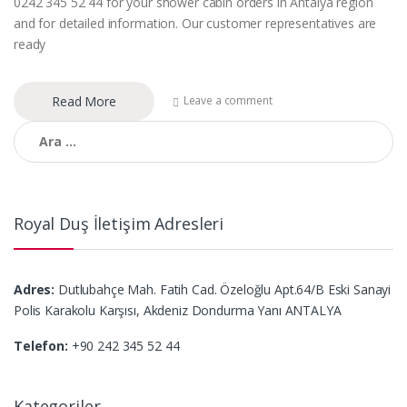
0242 345 52 44 for your shower cabin orders in Antalya region
and for detailed information. Our customer representatives are
ready
Read More
Leave a comment
Arama:
Royal Duş İletişim Adresleri
Adres:
Dutlubahçe Mah. Fatih Cad. Özeloğlu Apt.64/B Eski Sanayi
Polis Karakolu Karşısı, Akdeniz Dondurma Yanı ANTALYA
Telefon:
+90 242 345 52 44
Kategoriler