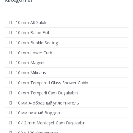
10 mm Alt Suluk
10 mm Balon Fitil
10 mm Bubble Sealing
10 mm Lower Curb
10 mm Magnet
10 mm Mıknatıs
10 mm Tempered Glass Shower Cabin
10 mm Temperli Cam Duşakabin
10 мм А-образный уплотнитель
10 мм нижний бордюр
10-12 mm Menteşeli Cam Duşakabin
100 * 120 shower tray