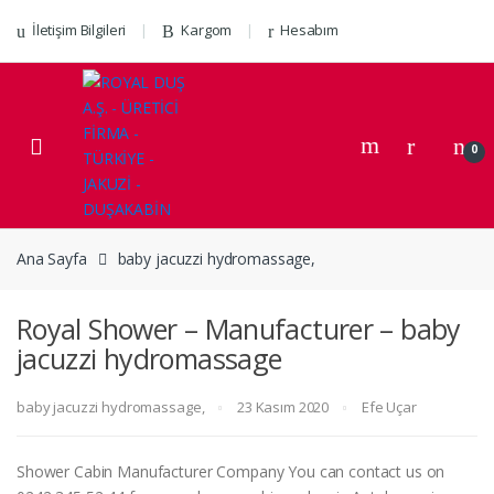
Skip to navigation
Skip to content
İletişim Bilgileri
Kargom
Hesabım
0
Ana Sayfa
baby jacuzzi hydromassage,
Royal Shower – Manufacturer – baby
jacuzzi hydromassage
baby jacuzzi hydromassage,
23 Kasım 2020
Efe Uçar
Shower Cabin Manufacturer Company You can contact us on