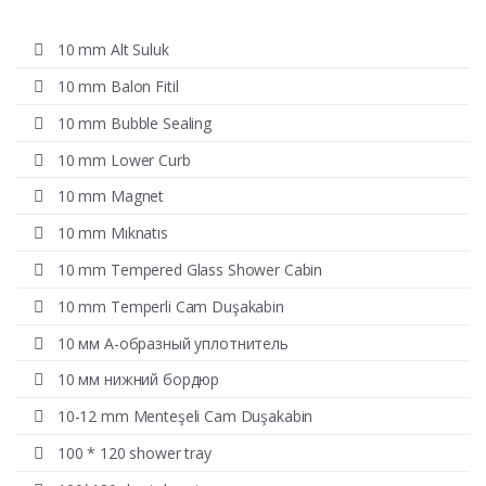
10 mm Alt Suluk
10 mm Balon Fitil
10 mm Bubble Sealing
10 mm Lower Curb
10 mm Magnet
10 mm Mıknatıs
10 mm Tempered Glass Shower Cabin
10 mm Temperli Cam Duşakabin
10 мм А-образный уплотнитель
10 мм нижний бордюр
10-12 mm Menteşeli Cam Duşakabin
100 * 120 shower tray