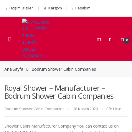
Skip to navigation
Skip to content
İletişim Bilgileri
Kargom
Hesabım
0
Ana Sayfa
Bodrum Shower Cabin Companies
Royal Shower – Manufacturer –
Bodrum Shower Cabin Companies
Bodrum Shower Cabin Companies
28 Kasım 2020
Efe Uçar
Shower Cabin Manufacturer Company You can contact us on