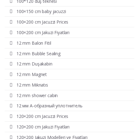
100*120 duş teknesi
100×150 cm baby jacuzzi
100×200 cm Jacuzzi Prices
100×200 cm Jakuzi Fiyatları
12 mm Balon Fitil
12 mm Bubble Sealing
12 mm Duşakabin
12 mm Magnet
12 mm Mıknatıs
12 mm shower cabin
12 мм А-образный уплотнитель
120×200 cm Jacuzzi Prices
120×200 cm Jakuzi Fiyatları
120×200 Jakuzi Modelleri ve Fiyatları