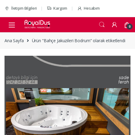
Skip to navigation
Skip to content
İletişim Bilgileri
Kargom
Hesabım
0
Ana Sayfa
Ürün “Bahçe Jakuzileri Bodrum” olarak etiketlendi