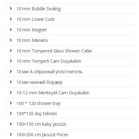
10 mm Bubble Sealing
10 mm Lower Curb
10 mm Magnet
10 mm Mıknatıs
10 mm Tempered Glass Shower Cabin
10 mm Temperli Cam Duşakabin
10 мм А-образный уплотнитель
10 мм нижний бордюр
10-12 mm Menteşeli Cam Duşakabin
100 * 120 shower tray
100*120 duş teknesi
100×150 cm baby jacuzzi
100×200 cm Jacuzzi Prices