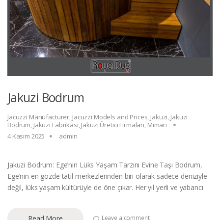
Jakuzi Bodrum
Jacuzzi Manufacturer
,
Jacuzzi Models and Prices
,
Jakuzi
,
Jakuzi
Bodrum
,
Jakuzi Fabrikası
,
Jakuzi Üretici Firmaları
,
Mimari
4 Kasım 2025
admin
Jakuzi Bodrum: Ege’nin Lüks Yaşam Tarzını Evine Taşı Bodrum,
Ege’nin en gözde tatil merkezlerinden biri olarak sadece deniziyle
değil, lüks yaşam kültürüyle de öne çıkar. Her yıl yerli ve yabancı
Read More
Leave a comment