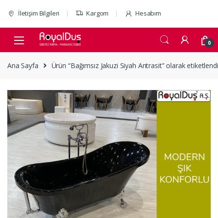
Skip to navigation
Skip to content
İletişim Bilgileri
Kargom
Hesabım
0
Ana Sayfa
Ürün “Bağımsız Jakuzi Siyah Antrasit” olarak etiketlend