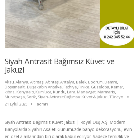
Siyah Antrasit Bağımsız Küvet ve
Jakuzi
Aksu
,
Alanya
,
Altıntaş
,
Altıntaş
,
Antalya
,
Belek
,
Bodrum
,
Demre
,
Döşemealtı
,
Duşakabin Antalya
,
Fethiye
,
Finike
,
Güzeloba
,
Kemer
,
kıbrıs
,
Konyaaltı
,
Kumluca
,
Kundu
,
Lara
,
Manavgat
,
Marmaris
,
Muratpaşa
,
Serik
,
Siyah-Antrasit Bağımsız Küvet & Jakuzi
,
Türkiye
21 Eylül 2025
admin
Siyah Antrasit Bağımsız Küvet Jakuzi | Royal Duş A.Ş. Modern
Banyolarda Siyahın Asaleti Günümüzde banyo dekorasyonu, evin
en özel alanlarından biri olarak kabul ediliyor. Sadece temizlik ve