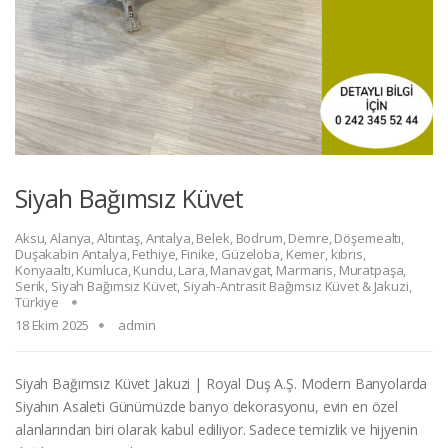
Siyah Bağımsız Küvet
Aksu
,
Alanya
,
Altıntaş
,
Antalya
,
Belek
,
Bodrum
,
Demre
,
Döşemealtı
,
Duşakabin Antalya
,
Fethiye
,
Finike
,
Güzeloba
,
Kemer
,
kıbrıs
,
Konyaaltı
,
Kumluca
,
Kundu
,
Lara
,
Manavgat
,
Marmaris
,
Muratpaşa
,
Serik
,
Siyah Bağımsız Küvet
,
Siyah-Antrasit Bağımsız Küvet & Jakuzi
,
Türkiye
18 Ekim 2025
admin
Siyah Bağımsız Küvet Jakuzi | Royal Duş A.Ş. Modern Banyolarda
Siyahın Asaleti Günümüzde banyo dekorasyonu, evin en özel
alanlarından biri olarak kabul ediliyor. Sadece temizlik ve hijyenin