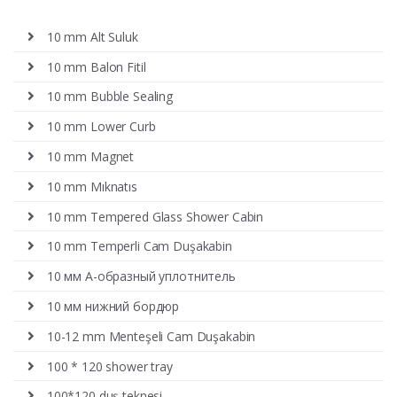
10 mm Alt Suluk
10 mm Balon Fitil
10 mm Bubble Sealing
10 mm Lower Curb
10 mm Magnet
10 mm Mıknatıs
10 mm Tempered Glass Shower Cabin
10 mm Temperli Cam Duşakabin
10 мм А-образный уплотнитель
10 мм нижний бордюр
10-12 mm Menteşeli Cam Duşakabin
100 * 120 shower tray
100*120 duş teknesi