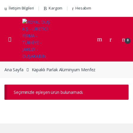
Skip to navigation
Skip to content
İletişim Bilgileri
Kargom
Hesabım
0
Ana Sayfa
Kapaklı Parlak Alüminyum Menfez
Seçiminizle eşleşen ürün bulunamadı.