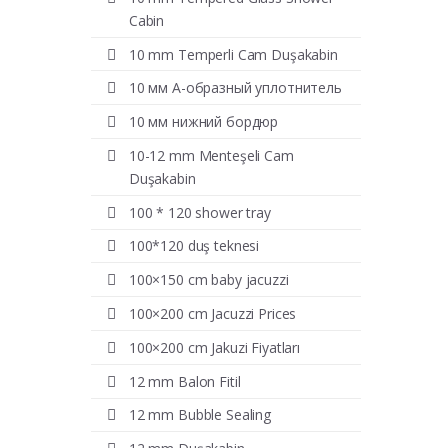
Cabin
10 mm Temperli Cam Duşakabin
10 мм А-образный уплотнитель
10 мм нижний бордюр
10-12 mm Menteşeli Cam
Duşakabin
100 * 120 shower tray
100*120 duş teknesi
100×150 cm baby jacuzzi
100×200 cm Jacuzzi Prices
100×200 cm Jakuzi Fiyatları
12 mm Balon Fitil
12 mm Bubble Sealing