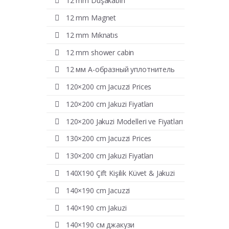
12 mm Duşakabin
12 mm Magnet
12 mm Mıknatıs
12 mm shower cabin
12 мм А-образный уплотнитель
120×200 cm Jacuzzi Prices
120×200 cm Jakuzi Fiyatları
120×200 Jakuzi Modelleri ve Fiyatları
130×200 cm Jacuzzi Prices
130×200 cm Jakuzi Fiyatları
140X190 Çift Kişilik Küvet & Jakuzi
140×190 cm Jacuzzi
140×190 cm Jakuzi
140×190 см джакузи