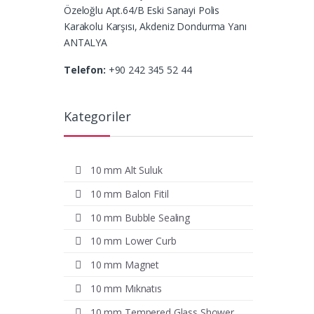
Özeloğlu Apt.64/B Eski Sanayi Polis
Karakolu Karşısı, Akdeniz Dondurma Yanı
ANTALYA
Telefon:
+90 242 345 52 44
Kategoriler
10 mm Alt Suluk
10 mm Balon Fitil
10 mm Bubble Sealing
10 mm Lower Curb
10 mm Magnet
10 mm Mıknatıs
10 mm Tempered Glass Shower