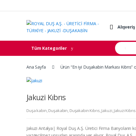
Skip to navigation
Skip to content
Alışveriş
S
Tüm Kategoriler
e
a
r
c
Ana Sayfa
Ürün “En iyi Duşakabin Markası Kıbrıs” o
h
f
o
r
:
Jakuzi Kıbrıs
Duşa kabin
,
Duşakabin
,
Duşakabin Kıbrıs
,
Jakuzi
,
Jakuzi Kıbrıs
Jakuzi Antalya| Royal Duş A.Ş. Üretici Firma Banyoların k
vazgeçilmez unsurları arasında yer alıyor. Royal Duş A.Ş., 