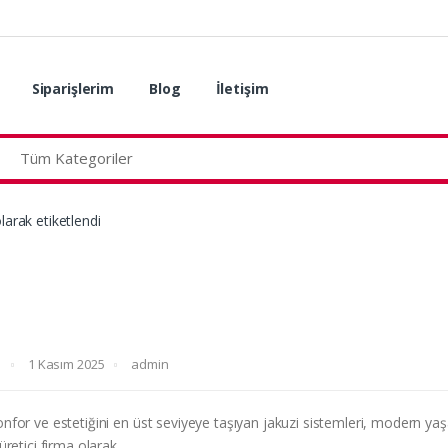
Siparişlerim
Blog
İletişim
larak etiketlendi
1 Kasım 2025
admin
onfor ve estetiğini en üst seviyeye taşıyan jakuzi sistemleri, modern ya
üretici firma olarak