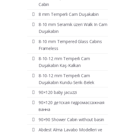
Cabin
8 mm Temperli Cam Duşakabin
8-10 mm Seramik üzeri Walk In Cam
Duşakabin
8-10 mm Tempered Glass Cabins
Frameless
8-10-12 mm Temperli Cam
Duşakabin Kaş-Kalkan
8-10-12 mm Temperli Cam
Duşakabin Kundu-Serik-Belek
90×120 baby jacuzzi
90×120 детская гидромассажная
ванна
90×90 Shower Cabin without basin
Abdest Alma Lavabo Modelleri ve