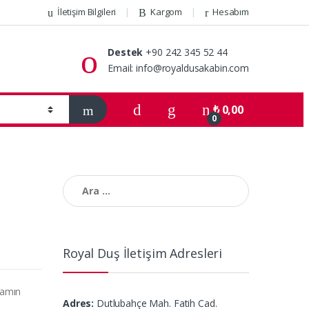
İletişim Bilgileri
Kargom
Hesabım
Destek
+90 242 345 52 44
Email: info@royaldusakabin.com
₺
0,00
0
Arama:
Royal Duş İletişim Adresleri
şamın
Adres:
Dutlubahçe Mah. Fatih Cad.