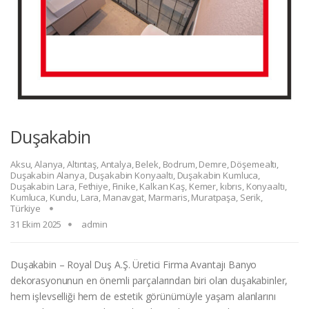
Duşakabin
Aksu
,
Alanya
,
Altıntaş
,
Antalya
,
Belek
,
Bodrum
,
Demre
,
Döşemealtı
,
Duşakabin Alanya
,
Duşakabin Konyaaltı
,
Duşakabin Kumluca
,
Duşakabin Lara
,
Fethiye
,
Finike
,
Kalkan Kaş
,
Kemer
,
kıbrıs
,
Konyaaltı
,
Kumluca
,
Kundu
,
Lara
,
Manavgat
,
Marmaris
,
Muratpaşa
,
Serik
,
Türkiye
31 Ekim 2025
admin
Duşakabin – Royal Duş A.Ş. Üretici Firma Avantajı Banyo
dekorasyonunun en önemli parçalarından biri olan duşakabinler,
hem işlevselliği hem de estetik görünümüyle yaşam alanlarını