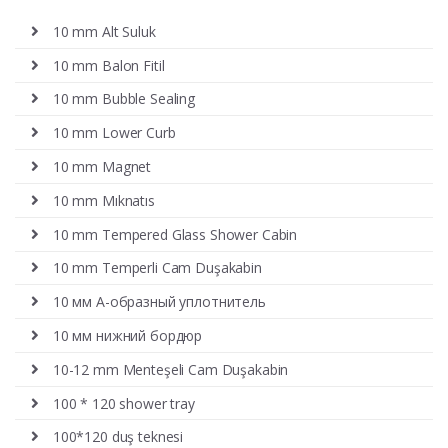
10 mm Alt Suluk
10 mm Balon Fitil
10 mm Bubble Sealing
10 mm Lower Curb
10 mm Magnet
10 mm Mıknatıs
10 mm Tempered Glass Shower Cabin
10 mm Temperli Cam Duşakabin
10 мм А-образный уплотнитель
10 мм нижний бордюр
10-12 mm Menteşeli Cam Duşakabin
100 * 120 shower tray
100*120 duş teknesi