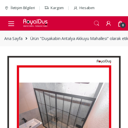
Skip to navigation
Skip to content
İletişim Bilgileri
Kargom
Hesabım
0
Ana Sayfa
Ürün “Duşakabin Antalya Akkuyu Mahallesi” olarak etik