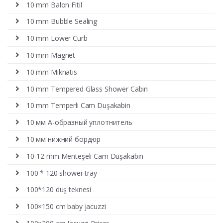
10 mm Balon Fitil
10 mm Bubble Sealing
10 mm Lower Curb
10 mm Magnet
10 mm Mıknatıs
10 mm Tempered Glass Shower Cabin
10 mm Temperli Cam Duşakabin
10 мм А-образный уплотнитель
10 мм нижний бордюр
10-12 mm Menteşeli Cam Duşakabin
100 * 120 shower tray
100*120 duş teknesi
100×150 cm baby jacuzzi